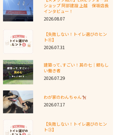
ショップ 阿部建設 上越 保坂店長
インタビュー！
2026.08.07
【失敗しない！トイレ選びのヒン
ト④】
2026.07.31
建築って､すごい！其の七｜頼もし
い働き者
2026.07.29
わが家のわんちゃん
2026.07.17
【失敗しない！トイレ選びのヒン
ト③】